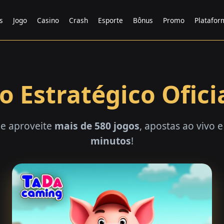
s
Jogo
Casino
Crash
Esporte
Bônus
Promo
Platafor
ro Estratégico Ofic
 e aproveite
mais de 580 jogos
, apostas ao vivo 
minutos
!