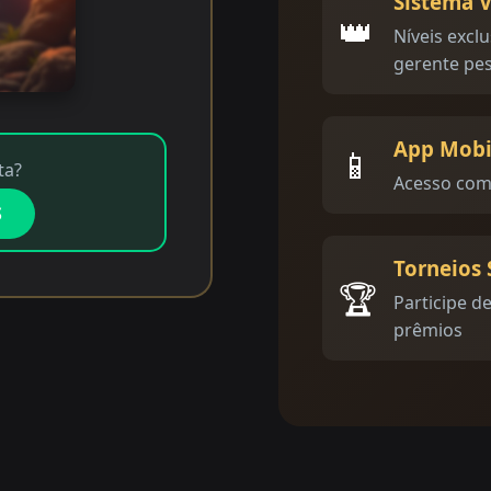
Sistema 
👑
Níveis excl
gerente pe
App Mobi
📱
ta?
Acesso comp
S
Torneios
🏆
Participe 
prêmios