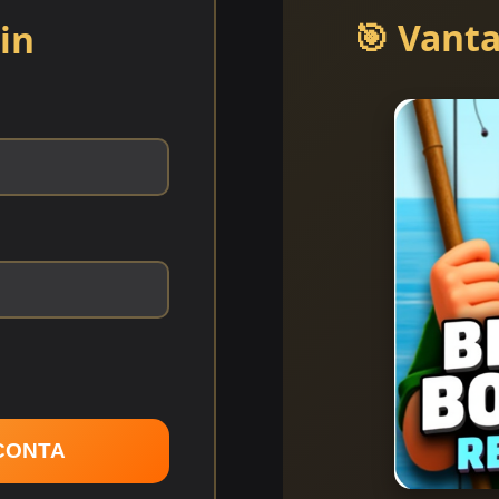
🎯 Vant
in
 CONTA