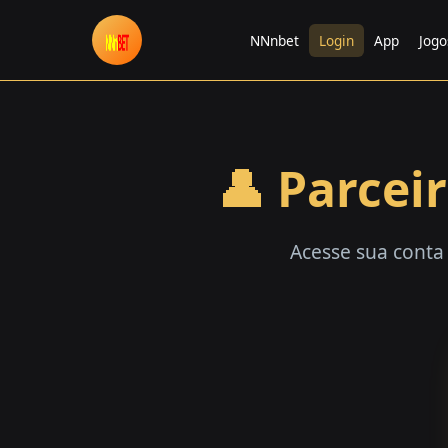
NNnbet
Login
App
Jogo
👤 Parcei
Acesse sua conta