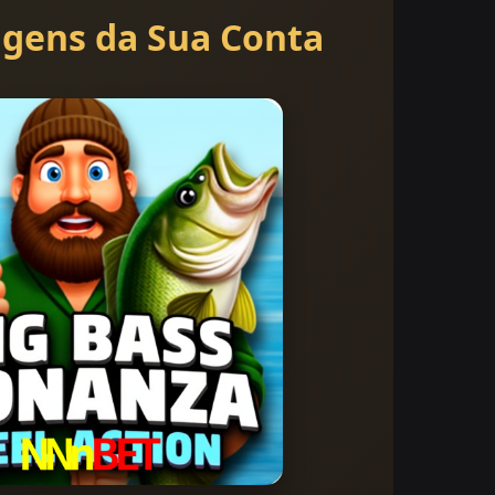
agens da Sua Conta