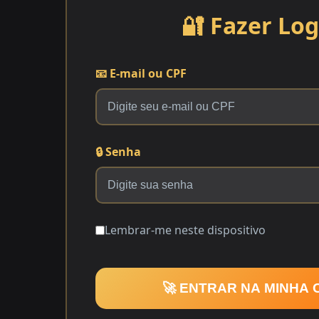
🔐 Fazer Log
📧 E-mail ou CPF
🔒 Senha
Lembrar-me neste dispositivo
🚀 ENTRAR NA MINHA