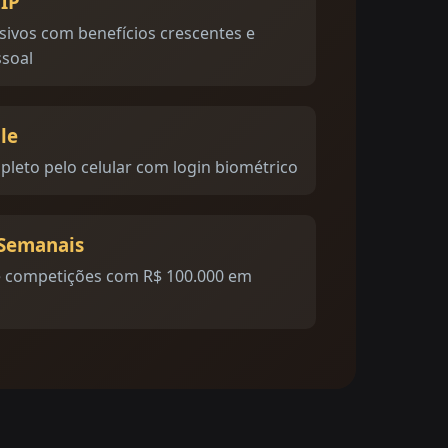
VIP
usivos com benefícios crescentes e
ssoal
le
leto pelo celular com login biométrico
 Semanais
de competições com R$ 100.000 em