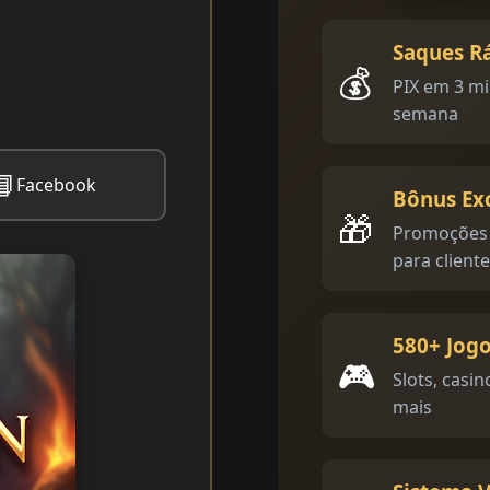
Saques R
💰
PIX em 3 mi
semana
📘
Facebook
Bônus Ex
🎁
Promoções 
para client
580+ Jog
🎮
Slots, casi
mais