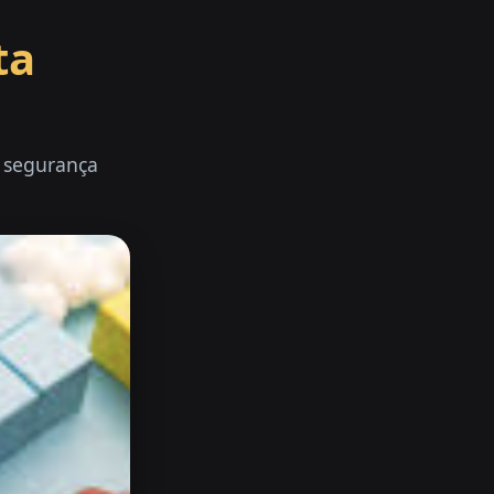
ta
e segurança