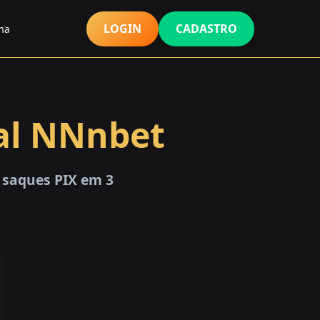
LOGIN
CADASTRO
ma
ial NNnbet
e
saques PIX em 3